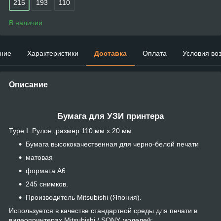
215
193
110
В наличии
ние
Характеристики
Доставка
Оплата
Условия во
Описание
Бумага для УЗИ принтера
Type I. Рулон, размер 110 мм х 20 мм
Бумага высококачественная для черно-белой печати
матовая
формата А6
245 снимков.
Производитель Mitsubishi (Япония).
Используется в качестве стандартной среды для печати в
видеопринтерах Mitsubishi / SONY моделей: