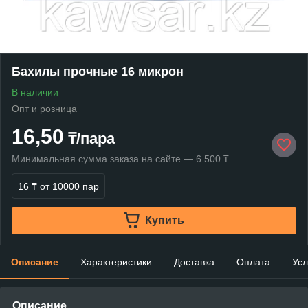
Бахилы прочные 16 микрон
В наличии
Опт и розница
16,50
₸/пара
Минимальная сумма заказа на сайте — 6 500 ₸
16 ₸
от 10000 пар
Купить
Описание
Характеристики
Доставка
Оплата
Усл
Описание