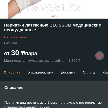
Перчатки латексные BLOSSOM медицинские
неопудренные
Нет в наличии
Розница
30
от
₸/пара
Минимальная сумма заказа на сайте — 6 500 ₸
Описание
Характеристики
Доставка
Оплата
Усл
Описание
Перчатки диагностические Blossom латексные нестерильные
одноразовые неопудренные.